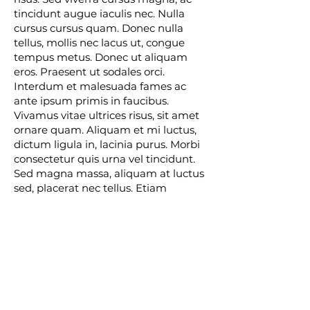
tincidunt augue iaculis nec. Nulla
cursus cursus quam. Donec nulla
tellus, mollis nec lacus ut, congue
tempus metus. Donec ut aliquam
eros. Praesent ut sodales orci.
Interdum et malesuada fames ac
ante ipsum primis in faucibus.
Vivamus vitae ultrices risus, sit amet
ornare quam. Aliquam et mi luctus,
dictum ligula in, lacinia purus. Morbi
consectetur quis urna vel tincidunt.
Sed magna massa, aliquam at luctus
sed, placerat nec tellus. Etiam
tincidunt lacus felis, at semper quam
iaculis eu. Quisque non interdum
lacus. Suspendisse sit amet diam eu
enim finibus hendrerit. Pellentesque
feugiat rhoncus magna, non finibus
nisi dignissim non. Integer eu mi eu
metus convallis vehicula. Vivamus
viverra interdum ligula quis euismod.