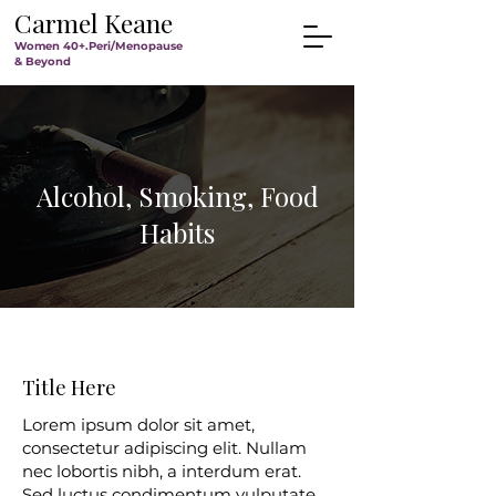
Carmel Keane
Women 40+.Peri/Menopause
& Beyond
Alcohol, Smoking, Food
Habits
Title Here
Lorem ipsum dolor sit amet,
consectetur adipiscing elit. Nullam
nec lobortis nibh, a interdum erat.
Sed luctus condimentum vulputate.