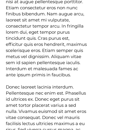
nisi at augue pellentesque porttitor.
Etiam consectetur eros non nunc
finibus bibendum. Nam augue arcu,
laoreet sit amet mi vulputate,
consectetur tempor arcu. In fringilla
lorem dui, eget tempor purus
tincidunt quis. Cras purus est,
efficitur quis eros hendrerit, maximus
scelerisque eros. Etiam semper quis
metus vel dignissim. Aliquam vitae
sem id sapien pellentesque iaculis.
Interdum et malesuada fames ac
ante ipsum primis in faucibus.
Donec laoreet lacinia interdum.
Pellentesque nec enim est. Phasellus
id ultrices ex. Donec eget purus sit
amet tortor placerat varius a sed
nulla. Vivamus euismod sit amet eros
vitae consequat. Donec vel mauris
facilisis lectus ultricies maximus a eu
risus. Sed viverra cursus magna, ac